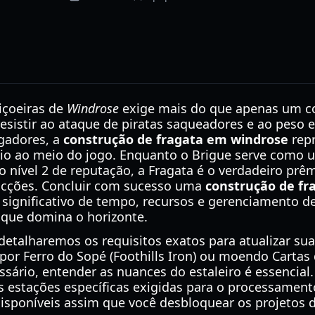
içoeiras de
Windrose
exige mais do que apenas um co
sistir ao ataque de piratas saqueadores e ao peso
gadores, a
construção de fragata em windrose
repr
cio ao meio do jogo. Enquanto o Brigue serve como 
o nível 2 de reputação, a Fragata é o verdadeiro prê
facções. Concluir com sucesso uma
construção de fr
significativo de tempo, recursos e gerenciamento d
que domina o horizonte.
etalharemos os requisitos exatos para atualizar sua 
or Ferro do Sopé (Foothills Iron) ou moendo Cartas 
essário, entender as nuances do estaleiro é essencia
as estações específicas exigidas para o processamen
disponíveis assim que você desbloquear os projetos de