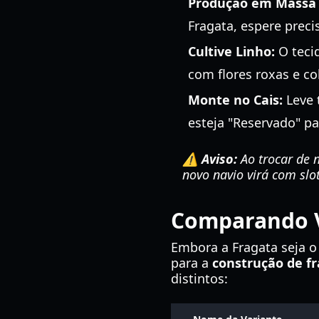
Produção em Massa 
Fragata, espere preci
Cultive Linho:
O teci
com flores roxas e col
Monte no Cais:
Leve t
esteja "Reservado" p
⚠️ Aviso:
Ao trocar de n
novo navio virá com slot
Comparando V
Embora a Fragata seja o 
para a
construção de f
distintos: