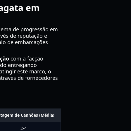
ragata em
stema de progressão em
vés de reputação e
nio de embarcações
ação
com a facção
çado entregando
tingir este marco, o
através de fornecedores
tagem de Canhões (Média)
2-4