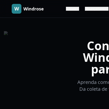
W
Windrose
Guia
Lançamento
Con
Wind
par
Aprenda como
Da coleta de 