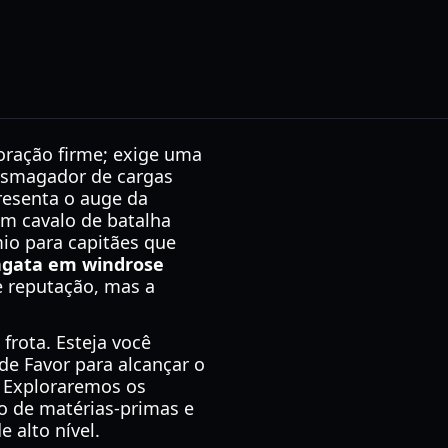
ração firme; exige uma
 esmagador de cargas
esenta o auge da
um cavalo de batalha
mio para capitães que
agata em windrose
e reputação, mas a
frota. Esteja você
de Favor para alcançar o
l. Exploraremos os
to de matérias-primas e
 alto nível.