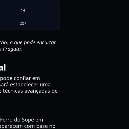
14
20+
ção, o que pode encurtar
a Fragata.
al
pode confiar em
sará estabelecer uma
e técnicas avançadas de
 Ferro do Sopé em
aparecem com base no