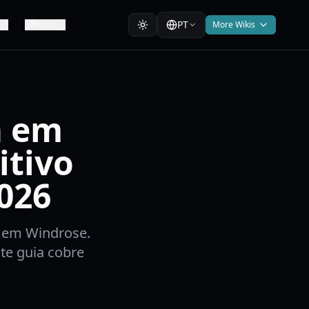
PT
Mods
More Wikis
a em
itivo
2026
 em Windrose.
ste guia cobre