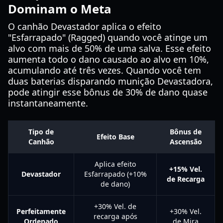
Dominam o Meta
O canhão Devastador aplica o efeito
"Esfarrapado" (Ragged) quando você atinge um
alvo com mais de 50% de uma salva. Esse efeito
aumenta todo o dano causado ao alvo em 10%,
acumulando até três vezes. Quando você tem
duas baterias disparando munição Devastadora,
pode atingir esse bônus de 30% de dano quase
instantaneamente.
Tipo de
Bônus de
Efeito Base
Canhão
Ascensão
Aplica efeito
+15% Vel.
Devastador
Esfarrapado (+10%
de Recarga
de dano)
+30% Vel. de
Perfeitamente
+30% Vel.
recarga após
Ordenado
de Mira