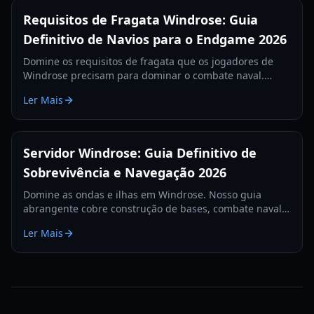
Requisitos de Fragata Windrose: Guia
Definitivo de Navios para o Endgame 2026
Domine os requisitos de fragata que os jogadores de
Windrose precisam para dominar o combate naval.
Aprenda as melhores configurações de canhões, itens
Ler Mais
de defesa e táticas para 2026.
Servidor Windrose: Guia Definitivo de
Sobrevivência e Navegação 2026
Domine as ondas e ilhas em Windrose. Nosso guia
abrangente cobre construção de bases, combate naval e
estratégias de sobrevivência para o ano de 2026.
Ler Mais