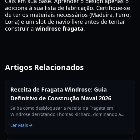
Cais em sua base. Aprender o design apenas o
adiciona à sua lista de fabricação. Certifique-se
de ter os materiais necessários (Madeira, Ferro,
Lona) e um slot de navio livre antes de tentar
construir a
windrose fragata
.
Artigos Relacionados
Receita de Fragata Windrose: Guia
Definitivo de Construção Naval 2026
Saiba como desbloquear a receita da Fragata em
Windrose derrotando Thomas Richard, dominando a
missão Revenge Best Served Cold e fabricando Lingotes
Ler Mais
de Ferro.