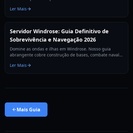
Aprenda as melhores configurações de canhões, itens
Ler Mais
de defesa e táticas para 2026.
Servidor Windrose: Guia Definitivo de
Sobrevivência e Navegação 2026
Domine as ondas e ilhas em Windrose. Nosso guia
abrangente cobre construção de bases, combate naval e
estratégias de sobrevivência para o ano de 2026.
Ler Mais
Mais
Guia