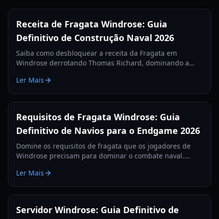
Receita de Fragata Windrose: Guia
Definitivo de Construção Naval 2026
Saiba como desbloquear a receita da Fragata em
Windrose derrotando Thomas Richard, dominando a
missão Revenge Best Served Cold e fabricando Lingotes
Ler Mais
de Ferro.
Requisitos de Fragata Windrose: Guia
Definitivo de Navios para o Endgame 2026
Domine os requisitos de fragata que os jogadores de
Windrose precisam para dominar o combate naval.
Aprenda as melhores configurações de canhões, itens
Ler Mais
de defesa e táticas para 2026.
Servidor Windrose: Guia Definitivo de