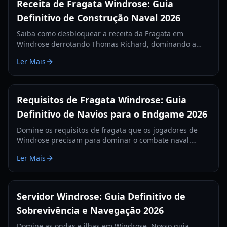
Receita de Fragata Windrose: Guia
Definitivo de Construção Naval 2026
Saiba como desbloquear a receita da Fragata em
Windrose derrotando Thomas Richard, dominando a
missão Revenge Best Served Cold e fabricando Lingotes
Ler Mais
de Ferro.
Requisitos de Fragata Windrose: Guia
Definitivo de Navios para o Endgame 2026
Domine os requisitos de fragata que os jogadores de
Windrose precisam para dominar o combate naval.
Aprenda as melhores configurações de canhões, itens
Ler Mais
de defesa e táticas para 2026.
Servidor Windrose: Guia Definitivo de
Sobrevivência e Navegação 2026
Domine as ondas e ilhas em Windrose. Nosso guia