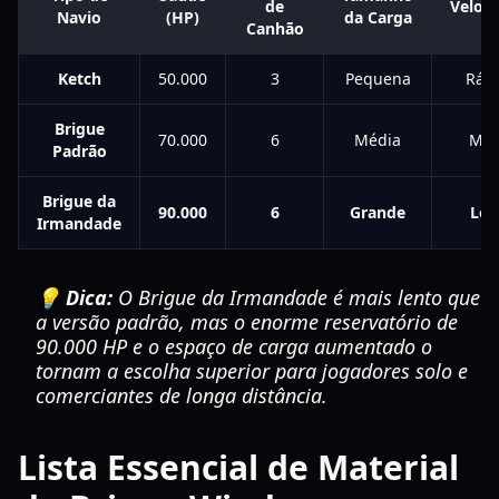
de
Veloc
Navio
(HP)
da Carga
Canhão
Ketch
50.000
3
Pequena
Ráp
Brigue
70.000
6
Média
Méd
Padrão
Brigue da
90.000
6
Grande
Len
Irmandade
💡 Dica:
O Brigue da Irmandade é mais lento que
a versão padrão, mas o enorme reservatório de
90.000 HP e o espaço de carga aumentado o
tornam a escolha superior para jogadores solo e
comerciantes de longa distância.
Lista Essencial de Material