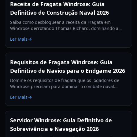
Receita de Fragata Windrose: Guia
Definitivo de Construção Naval 2026
Saiba como desbloquear a receita da Fragata em
Windrose derrotando Thomas Richard, dominando a
missão Revenge Best Served Cold e fabricando Lingotes
Ler Mais
de Ferro.
Requisitos de Fragata Windrose: Guia
Definitivo de Navios para o Endgame 2026
Domine os requisitos de fragata que os jogadores de
Windrose precisam para dominar o combate naval.
Aprenda as melhores configurações de canhões, itens
Ler Mais
de defesa e táticas para 2026.
Servidor Windrose: Guia Definitivo de
Sobrevivência e Navegação 2026