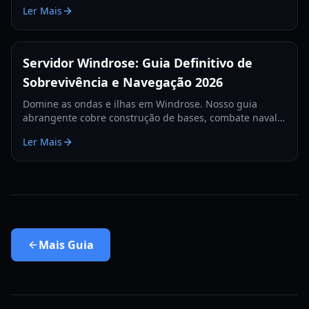
Aprenda as melhores configurações de canhões, itens
Ler Mais
de defesa e táticas para 2026.
Servidor Windrose: Guia Definitivo de
Sobrevivência e Navegação 2026
Domine as ondas e ilhas em Windrose. Nosso guia
abrangente cobre construção de bases, combate naval e
estratégias de sobrevivência para o ano de 2026.
Ler Mais
Mais
Guia