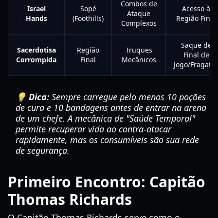
Combos de
Israel
Sopé
Acesso à
Ataque
Hands
(Foothills)
Região Final
Complexos
Saque de
Sacerdotisa
Região
Truques
Final de
Corrompida
Final
Mecânicos
Jogo/Fragata
💡 Dica:
Sempre carregue pelo menos 10 poções
de cura e 10 bandagens antes de entrar na arena
de um chefe. A mecânica de "Saúde Temporal"
permite recuperar vida ao contra-atacar
rapidamente, mas os consumíveis são sua rede
de segurança.
Primeiro Encontro: Capitão
Thomas Richards
O Capitão Thomas Richards serve como o