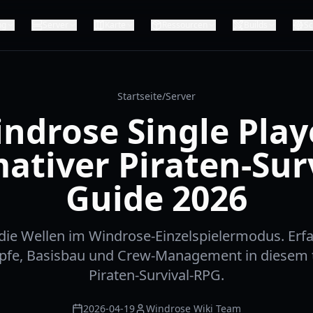
ng
Server
Karte
Ressourcen
Builds
Sc
Startseite
/
Server
ndrose Single Play
ativer Piraten-Sur
Guide 2026
die Wellen im Windrose-Einzelspielermodus. Erfa
fe, Basisbau und Crew-Management in diesem 
Piraten-Survival-RPG.
2026-04-19
Windrose Wiki Team