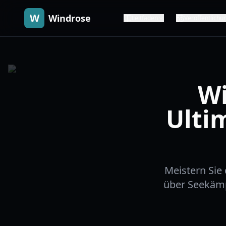
W
Windrose
Leitfaden
Veröffentlichu
Wi
Ultim
Meistern Sie 
über Seekämp