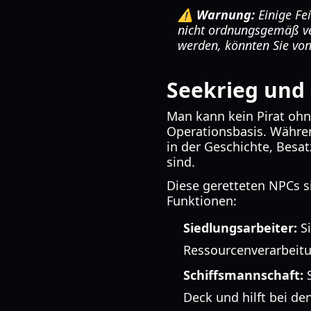
⚠️ Warnung:
Einige Fe
nicht ordnungsgemäß ve
werden, könnten Sie vo
Seekrieg und
Man kann kein Pirat ohne
Operationsbasis. Währen
in der Geschichte, Besat
sind.
Diese geretteten NPCs si
Funktionen:
Siedlungsarbeiter:
Si
Ressourcenverarbeitu
Schiffsmannschaft:
S
Deck und hilft bei d