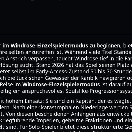
r im
Windrose-Einzelspielermodus
zu beginnen, biet
Genre selten anzutreffen ist. Während viele Titel St
en Anstrich verpassen, taucht Windrose tief in die Fa
rlösung sucht. Stand 2026 hat das Spiel seinen Platz a
ietet selbst im Early-Access-Zustand 50 bis 70 Stund
ch die tückischen Gewässer der Karibik navigieren o
 Reise im
Windrose-Einzelspielermodus
ist darauf au
eitig ein anspruchsvolles, Soulslike-Progressionssys
it hohem Einsatz: Sie sind ein Kapitän, der es wagte
ern. Nach einer katastrophalen Niederlage werden Si
t. Von diesen bescheidenen Anfängen aus entwickelt
 kriegführende Imperien, geheime Fraktionen und ei
 sind. Für Solo-Spieler bietet diese strukturierte Ge