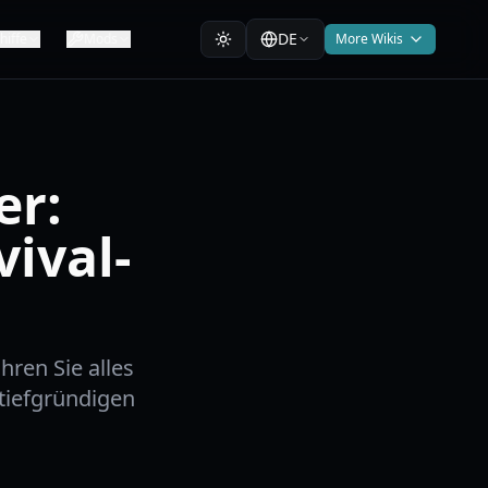
DE
hiffe
Mods
More Wikis
er:
vival-
hren Sie alles
tiefgründigen