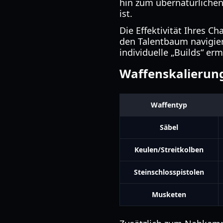
hin zum übernatürlichen
ist.
Die Effektivität Ihres C
den Talentbaum navigier
individuelle „Builds“ er
Waffenskalierung
Waffentyp
Säbel
Keulen/Streitkolben
Steinschlosspistolen
Musketen