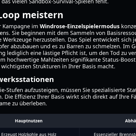
 das vielen Sandbox-Survival-Spielen fehlt.
-Loop meistern
er Kampagne im
Windrose-Einzelspielermodus
konzen
ens. Sie beginnen mit dem Sammeln von Basisressour
 Werkzeuge herzustellen. Das Spiel entwickelt sich j
pfer abzubauen und es zu Barren zu schmelzen. Im 
g lediglich eine lästige Pflicht ist, um den Tod zu v
em hochwertige Mahlzeiten signifikante Status-Boost
 wichtigsten Strukturen in Ihrer Basis macht.
werksstationen
e-Stufen aufzusteigen, müssen Sie spezialisierte Sta
 Die Effizienz Ihrer Basis wirkt sich direkt auf Ihre F
ame zu überleben.
Hauptnutzen
Abhä
Erzeugt Holzkohle aus Holz
Essenzieller Brenns