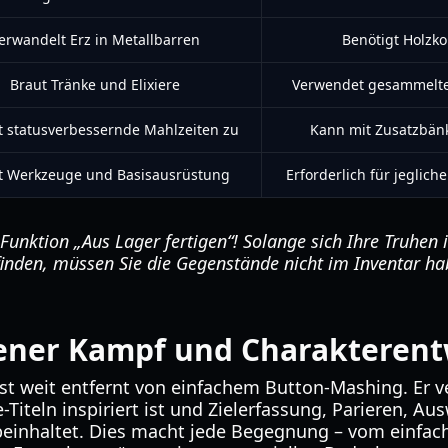
erwandelt Erz in Metallbarren
Benötigt Holzko
Braut Tränke und Elixiere
Verwendet gesammelte 
t statusverbessernde Mahlzeiten zu
Kann mit Zusatzbän
gt Werkzeuge und Basisausrüstung
Erforderlich für jeglich
Funktion „Aus Lager fertigen“! Solange sich Ihre Truhen 
inden, müssen Sie die Gegenstände nicht im Inventar h
tener Kampf und Charakteren
st weit entfernt von einfachem Button-Mashing. Er ve
-Titeln inspiriert ist und Zielerfassung, Parieren, Au
nhaltet. Dies macht jede Begegnung – vom einfache