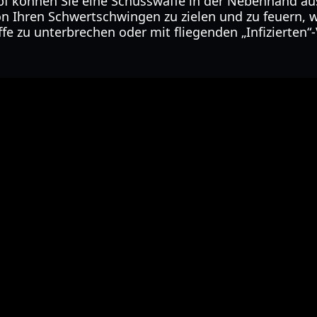
f können Sie eine Schusswaffe in der Nebenhand aus
n Ihren Schwertschwingen zu zielen und zu feuern, 
e zu unterbrechen oder mit fliegenden „Infizierten“-