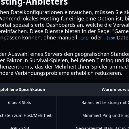
sting-Anbieters
schen Dateikonfigurationen eintauchen, müssen Sie si
ährend lokales Hosting für einige eine Option ist, b
ortal spezialisierte Dashboards an, welche die Verw
reinfachen. Diese Dienste bieten in der Regel "Game 
 anpassen können, ohne manuell
- oder
-Date
.ini
.json
der Auswahl eines Servers den geografischen Standort
cher Faktor in Survival-Spielen, bei denen Timing un
henzentrums, das der Mehrheit Ihrer Spieler am näch
ndere Verbindungsprobleme erheblich reduzieren.
pfohlene Spezifikation
Warum es wich
6 bis 8 Slots
Balanciert Leistung mit
chsten zum Host/Mehrheit
Minimiert Ping und Ei
4GB - 8GB
Gewährleistet Stabilität in 