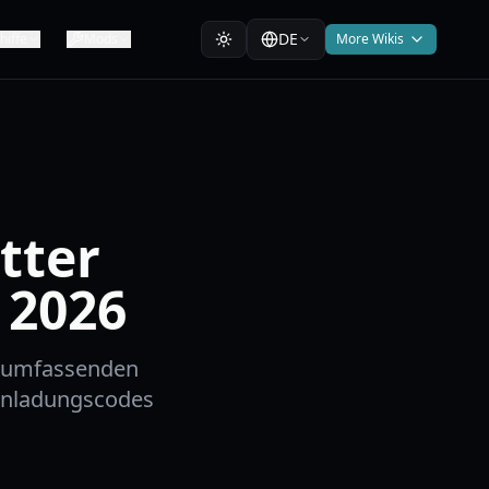
DE
hiffe
Mods
More Wikis
tter
 2026
m umfassenden
 Einladungscodes