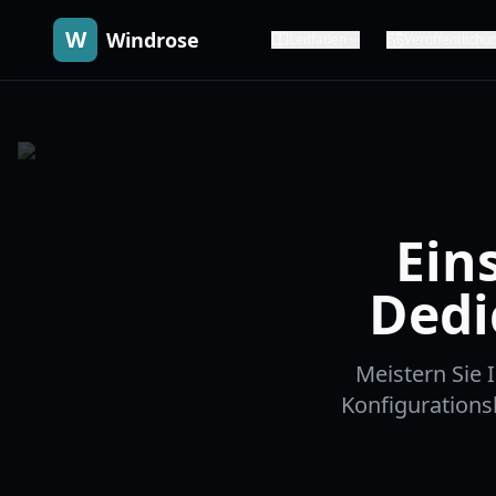
W
Windrose
Leitfaden
Veröffentlichu
Ein
Dedi
Meistern Sie
Konfigurationsl