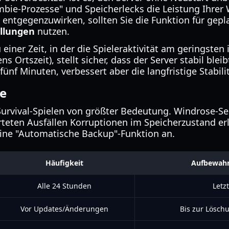
mbie-Prozesse" und Speicherlecks die Leistung Ihrer
entgegenzuwirken, sollten Sie die Funktion für gepla
ellungen
nutzen.
 einer Zeit, in der die Spieleraktivität am geringsten 
 Ortszeit), stellt sicher, dass der Server stabil blei
fünf Minuten, verbessert aber die langfristige Stabili
e
n Survival-Spielen von größter Bedeutung. Windrose-S
rteten Ausfällen Korruptionen im Speicherzustand er
ine "Automatische Backup"-Funktion an.
Häufigkeit
Aufbewahr
Alle 24 Stunden
Letz
Vor Updates/Änderungen
Bis zur Lösch