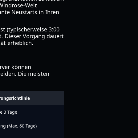
 Windrose-Welt
nte Neustarts in Ihren
ist (typischerweise 3:00
bt. Dieser Vorgang dauert
tät erheblich.
erver können
leiden. Die meisten
ungsrichtlinie
te 3 Tage
ung (Max. 60 Tage)