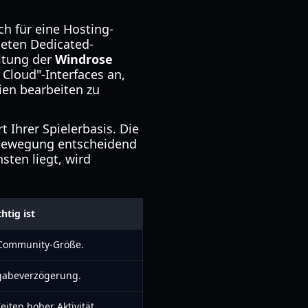
ch für eine Hosting-
ieten Dedicated-
altung der
Windrose
Cloud"-Interfaces an,
ien bearbeiten zu
 Ihrer Spielerbasis. Die
d Bewegung entscheidend
sten liegt, wird
tig ist
 Community-Größe.
ngabeverzögerung.
Zeiten hoher Aktivität.