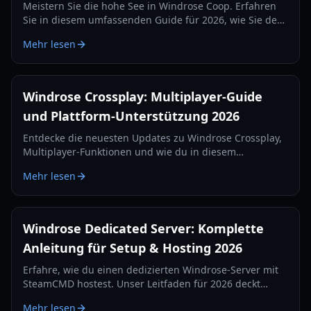
Meistern Sie die hohe See in Windrose Coop. Erfahren
Sie in diesem umfassenden Guide für 2026, wie Sie den
Fortschritt synchronisieren, massive Piratenbasen
Mehr lesen
bauen und mit Ihrer Crew über 90 handgefertigte
Ruinen erobern.
Windrose Crossplay: Multiplayer-Guide
und Plattform-Unterstützung 2026
Entdecke die neuesten Updates zu Windrose Crossplay,
Multiplayer-Funktionen und wie du in diesem
packenden Piraten-Survival-Spiel mit Freunden segelst.
Mehr lesen
Windrose Dedicated Server: Komplette
Anleitung für Setup & Hosting 2026
Erfahre, wie du einen dedizierten Windrose-Server mit
SteamCMD hostest. Unser Leitfaden für 2026 deckt
Portweiterleitung, Konfiguration und
Mehr lesen