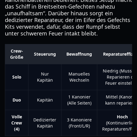
das Schiff in Breitseiten-Gefechten nahezu
„unaufhaltsam“. Darüber hinaus sorgt ein
dedizierter Reparateur, der im Eifer des Gefechts
Kits verwendet, dafür, dass der Rumpf selbst
unter schwerem Feuer intakt bleibt.
Crew-
Steuerung
Bewaffnung
Reparatureffizi
Größe
Niedrig (Muss 
Nur
Manuelles
Solo
Reparieren da
Kapitän
Wechseln
Feuer einstelle
1 Kanonier
Mittel (Kanonie
Duo
Kapitän
(Alle Seiten)
kann repariere
Volle
Hoch
Dedizierter
3 Kanoniere
Crew
(Kontinuierlich
Kapitän
(Front/L/R)
(4)
Reparaturen/Feu