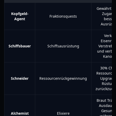
Gewährt R
Kopfgeld-
Zugang
Fraktionsquests
Agent
besser
Ausrüst
Verkau
Eisenru
Schiffsbauer
Schiffsausrüstung
Verstreb
und verbe
Kanone
30% Cha
Ressource
Schneider
Ressourcenrückgewinnung
Upgrade
Rüstun
zurückzuerh
Braut Tränk
Ausdauer
Gesundh
Alchemist
Elixiere
während