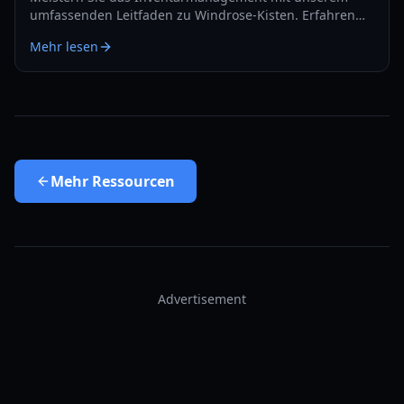
umfassenden Leitfaden zu Windrose-Kisten. Erfahren
Sie, wie Sie Lagerraum stapeln, Auto-Deposit-Funktionen
Mehr lesen
nutzen und Ihren Loot im Jahr 2026 sichern.
Mehr
Ressourcen
Advertisement