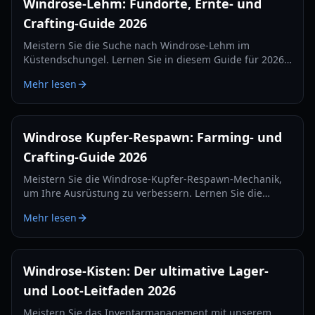
Windrose-Lehm: Fundorte, Ernte- und
Crafting-Guide 2026
Meistern Sie die Suche nach Windrose-Lehm im
Küstendschungel. Lernen Sie in diesem Guide für 2026
wichtige Crafting-Rezepte für Schmelzöfen, Brennöfen
Mehr lesen
und Alchemie-Stationen kennen.
Windrose Kupfer-Respawn: Farming- und
Crafting-Guide 2026
Meistern Sie die Windrose-Kupfer-Respawn-Mechanik,
um Ihre Ausrüstung zu verbessern. Lernen Sie die
besten Farming-Routen, Crafting-Rezepte und
Mehr lesen
Überlebensstrategien für die Windrose-Demo kennen.
Windrose-Kisten: Der ultimative Lager-
und Loot-Leitfaden 2026
Meistern Sie das Inventarmanagement mit unserem