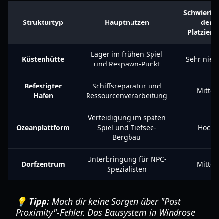
Schwierigk
Strukturtyp
Hauptnutzen
der
Platzieru
Lager im frühen Spiel
Küstenhütte
Sehr nied
und Respawn-Punkt
Befestigter
Schiffsreparatur und
Mittel
Hafen
Ressourcenverarbeitung
Verteidigung im späten
Ozeanplattform
Spiel und Tiefsee-
Hoch
Bergbau
Unterbringung für NPC-
Dorfzentrum
Mittel
Spezialisten
💡 Tipp:
Mach dir keine Sorgen über "Post
Proximity"-Fehler. Das Bausystem in Windrose