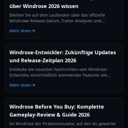
über Windrose 2026 wissen
Bleiben Sie auf dem Laufenden über das offizielle
Windrowe Release-Datum, Trailer-Analysen und
Gameplay-Features für das kommende Seekampf-Epos,
Mehr lesen
das auf dem IGN Fan Fest enthüllt wurde.
Windrose-Entwickler: Zukünftige Updates
und Release-Zeitplan 2026
Entdecke die neuesten Nachrichten vom Windrose-
Entwickler, einschließlich kommender Features wie
Tortuga, neuer Waffen und der offiziellen Release-
Mehr lesen
Strategie für 2026.
Windrose Before You Buy: Komplette
Gameplay-Review & Guide 2026
Ist Windrose der Piratensimulator, auf den du gewartet