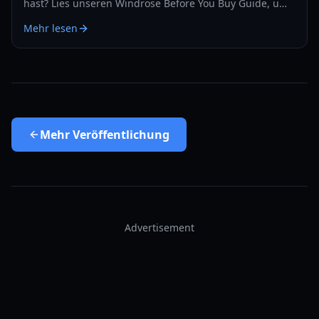
hast? Lies unseren Windrose Before You Buy Guide, um
mehr über die Survival-Mechaniken, den Kampf und
Mehr lesen
den Early-Access-Zustand zu erfahren.
Mehr
Veröffentlichung
Advertisement