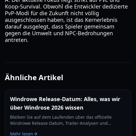
Koop-Survival. Obwohl die Entwickler dedizierte
PvP-Modi für die Zukunft nicht völlig
ausgeschlossen haben, ist das Kernerlebnis
darauf ausgelegt, dass Spieler gemeinsam
gegen die Umwelt und NPC-Bedrohungen
antreten.
Ähnliche Artikel
Windrowe Release-Datum: Alles, was wir
über Windrose 2026 wissen
Bleiben Sie auf dem Laufenden über das offizielle
Windrowe Release-Datum, Trailer-Analysen und
Gameplay-Features für das kommende Seekampf-Epos,
Mehr lesen
das auf dem IGN Fan Fest enthüllt wurde.