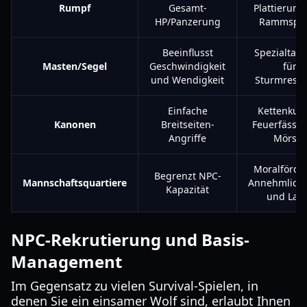
Rumpf
Gesamt-
Plattierung
HP/Panzerung
Rammspo
Beeinflusst
Spezialtake
Masten/Segel
Geschwindigkeit
für
und Wendigkeit
Sturmresis
Einfache
Kettenkug
Kanonen
Breitseiten-
Feuerfässe
Angriffe
Mörser
Moralförde
Begrenzt NPC-
Mannschaftsquartiere
Annehmlichk
Kapazität
und Lag
NPC-Rekrutierung und Basis-
Management
Im Gegensatz zu vielen Survival-Spielen, in
denen Sie ein einsamer Wolf sind, erlaubt Ihnen