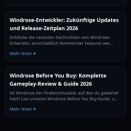
Windrose-Entwickler: Zukünftige Updates
und Release-Zeitplan 2026
Entdecke die neuesten Nachrichten vom Windrose-
Entwickler, einschließlich kommender Features wie
Tortuga, neuer Waffen und der offiziellen Release-
Mehr lesen
Strategie für 2026.
Windrose Before You Buy: Komplette
Gameplay-Review & Guide 2026
Ist Windrose der Piratensimulator, auf den du gewartet
hast? Lies unseren Windrose Before You Buy Guide, um
mehr über die Survival-Mechaniken, den Kampf und
Mehr lesen
den Early-Access-Zustand zu erfahren.