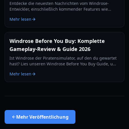
Entdecke die neuesten Nachrichten vom Windrose-
Entwickler, einschließlich kommender Features wie
Tortuga, neuer Waffen und der offiziellen Release-
Mehr lesen
Strategie für 2026.
Windrose Before You Buy: Komplette
Gameplay-Review & Guide 2026
Ist Windrose der Piratensimulator, auf den du gewartet
hast? Lies unseren Windrose Before You Buy Guide, um
mehr über die Survival-Mechaniken, den Kampf und
Mehr lesen
den Early-Access-Zustand zu erfahren.
Mehr
Veröffentlichung