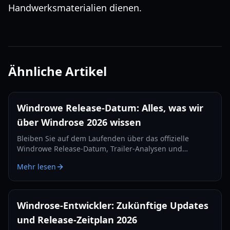
Handwerksmaterialien dienen.
Ähnliche Artikel
Windrowe Release-Datum: Alles, was wir
über Windrose 2026 wissen
Bleiben Sie auf dem Laufenden über das offizielle
Windrowe Release-Datum, Trailer-Analysen und
Gameplay-Features für das kommende Seekampf-Epos,
Mehr lesen
das auf dem IGN Fan Fest enthüllt wurde.
Windrose-Entwickler: Zukünftige Updates
und Release-Zeitplan 2026