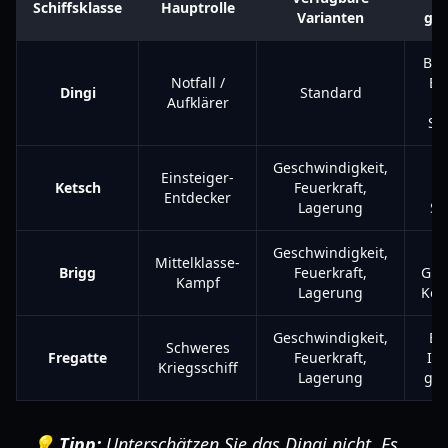
Schiffsklasse
Hauptrolle
Varianten
gee
Ber
Notfall /
Be
Dingi
Standard
Aufklärer
Sc
Geschwindigkeit,
A
Einsteiger-
Ketsch
Feuerkraft,
Entdecker
Lagerung
So
Geschwindigkeit,
Mittelklasse-
Brigg
Feuerkraft,
Gru
Kampf
Lagerung
Kop
Geschwindigkeit,
En
Schweres
Fregatte
Feuerkraft,
In
Kriegsschiff
Lagerung
gro
💡 Tipp:
Unterschätzen Sie das Dingi nicht. Es