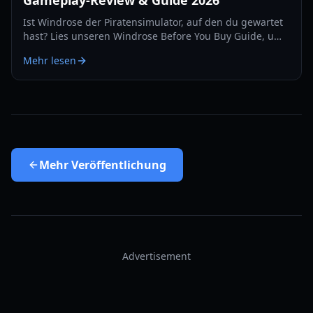
Gameplay-Review & Guide 2026
Ist Windrose der Piratensimulator, auf den du gewartet
hast? Lies unseren Windrose Before You Buy Guide, um
mehr über die Survival-Mechaniken, den Kampf und
Mehr lesen
den Early-Access-Zustand zu erfahren.
Mehr
Veröffentlichung
Advertisement