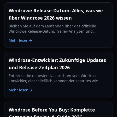
Windrowe Release-Datum: Alles, was wir
über Windrose 2026 wissen
Bleiben Sie auf dem Laufenden über das offizielle
Windrowe Release-Datum, Trailer-Analysen und
Gameplay-Features für das kommende Seekampf-Epos,
Mehr lesen
das auf dem IGN Fan Fest enthüllt wurde.
Windrose-Entwickler: Zukünftige Updates
und Release-Zeitplan 2026
Entdecke die neuesten Nachrichten vom Windrose-
Entwickler, einschließlich kommender Features wie
Tortuga, neuer Waffen und der offiziellen Release-
Mehr lesen
Strategie für 2026.
Windrose Before You Buy: Komplette