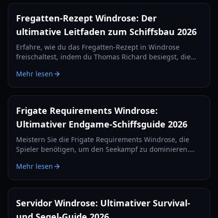
Fregatten-Rezept Windrose: Der
ultimative Leitfaden zum Schiffsbau 2026
Erfahre, wie du das Fregatten-Rezept in Windrose
freischaltest, indem du Thomas Richard besiegst, die
Quest „Rache wird am besten kalt serviert“ meisterst
Mehr lesen
und Eisenbarren herstellst.
Frigate Requirements Windrose:
Ultimativer Endgame-Schiffsguide 2026
Meistern Sie die Frigate Requirements Windrose, die
Spieler benötigen, um den Seekampf zu dominieren.
Erfahren Sie alles über die besten Kanonen-Setups,
Mehr lesen
Verteidigungsgegenstände und Taktiken für 2026.
Servidor Windrose: Ultimativer Survival-
und Segel-Guide 2026